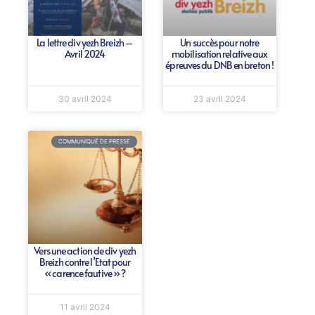
La lettre div yezh Breizh –
Un succès pour notre
Avril 2024
mobilisation relative aux
épreuves du DNB en breton !
30 avril 2024
23 avril 2024
COMMUNIQUÉ DE PRESSE
Vers une action de div yezh
Breizh contre l’Etat pour
« carence fautive » ?
11 avril 2024