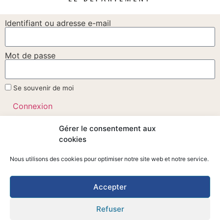
Identifiant ou adresse e-mail
Mot de passe
Se souvenir de moi
Connexion
Mot de passe perdu ?
Gérer le consentement aux
cookies
Nous utilisons des cookies pour optimiser notre site web et notre service.
Ti ar Vro – Rue J. Monnet
Accepter
22140 Cavan
Tel: 02 56 35 51 21
Refuser
sekretourva@div-yezh.bzh
Mentions légales