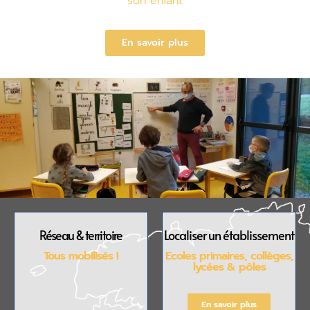
son enfant
En savoir plus
Réseau & territoire
Localiser un établissement
Tous mobilisés !
Ecoles primaires, collèges,
lycées & pôles
En savoir plus