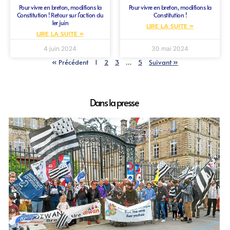
Pour vivre en breton, modifions la
Pour vivre en breton, modifions la
Constitution ! Retour sur l’action du
Constitution !
1er juin
LIRE LA SUITE »
LIRE LA SUITE »
4 juin 2024
30 mai 2024
« Précédent
1
2
3
…
5
Suivant »
Dans la presse