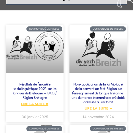
COMMUNIQUÉ DE PRESSE
COMMUNIQUÉ DE PRESSE
Résultats de l’enquête
Non-application de la loi Molac et
sociolinguistique 2024 sur les
de la convention État-Région sur
langues de Bretagne – TMO /
l’enseignement de langue bretonne :
Région Bretagne
une demande indemnitaire préalable
adressée au rectorat.
LIRE LA SUITE »
LIRE LA SUITE »
30 janvier 2025
14 novembre 2024
COMMUNIQUÉ DE PRESSE
COMMUNIQUÉ DE PRESSE