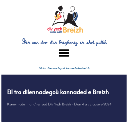
Ober war dro d’ar brezhoneg er skol publik
Eil tro dilennadegoù kannaded e Breizh
Eil tro dilennadegoù kannaded e Breizh
Kemennadenn ar c'hevread Div Yezh Breizh - D'an 4 a viz gouere 2024