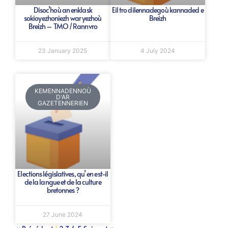
Disoc’hoù an enklask
Eil tro dilennadegoù kannaded e
sokioyezhoniezh war yezhoù
Breizh
Breizh – TMO / Rannvro
23 January 2025
4 July 2024
KEMENNADENNOÙ
D'AR
GAZETENNERIEN
Elections législatives, qu’ en est-il
de la langue et de la culture
bretonnes ?
27 June 2024