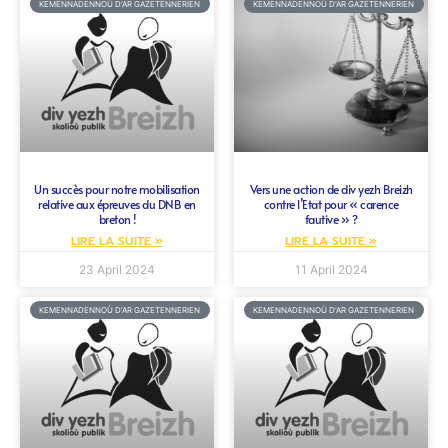
KEMENNADENNOÙ D'AR GAZETENNERIEN
KEMENNADENNOÙ D'AR GAZETENNERIEN
Un succès pour notre mobilisation
Vers une action de div yezh Breizh
relative aux épreuves du DNB en
contre l’Etat pour « carence
breton !
fautive » ?
LIRE LA SUITE »
LIRE LA SUITE »
23 April 2024
11 April 2024
KEMENNADENNOÙ D'AR GAZETENNERIEN
KEMENNADENNOÙ D'AR GAZETENNERIEN