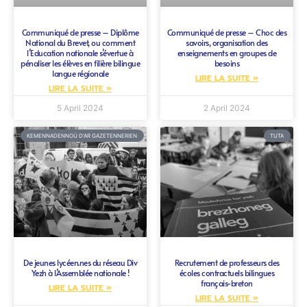
Communiqué de presse – Diplôme
Communiqué de presse – Choc des
National du Brevet, ou comment
savoirs, organisation des
l’Education nationale s’évertue à
enseignements en groupes de
pénaliser les élèves en filière bilingue
besoins
langue régionale
LIRE LA SUITE »
LIRE LA SUITE »
5 April 2024
2 April 2024
KEMENNADENNOÙ D'AR GAZETENNERIEN
TUTA
De jeunes lycéen.nes du réseau Div
Recrutement de professeurs des
Yezh à l’Assemblée nationale !
écoles contractuels bilingues
français-breton
LIRE LA SUITE »
LIRE LA SUITE »