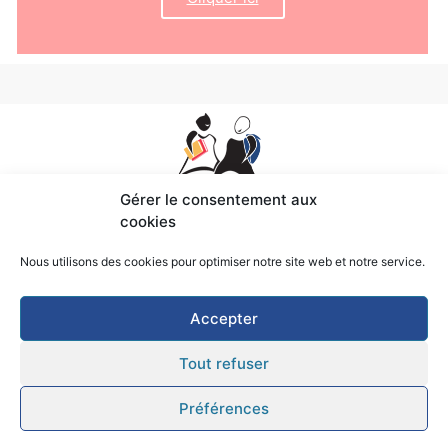
Gérer le consentement aux
cookies
Ti ar Vro – Rue J. Monnet
Nous utilisons des cookies pour optimiser notre site web et notre service.
22140 Cavan
Tel: 02 56 35 51 21
Accepter
sekretourva@div-yezh.bzh
Mentions légales
Tout refuser
Préférences