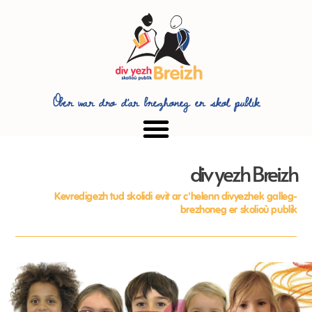
Ober war dro d’ar brezhoneg er skol publik
div yezh Breizh
Kevredigezh tud skolidi evit ar c'helenn divyezhek galleg-
brezhoneg er skolioù publik