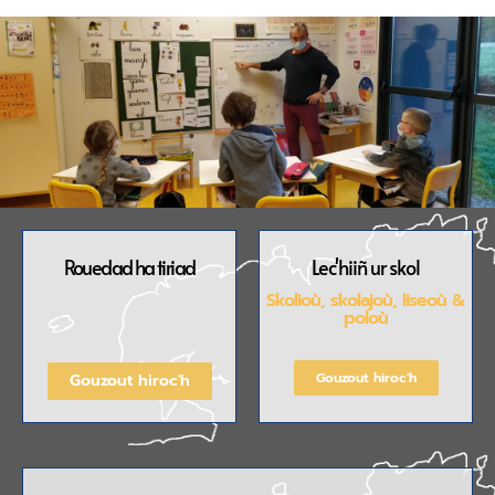
Rouedad ha tiriad
Lec'hiiñ ur skol
Skolioù, skolajoù, liseoù &
poloù
Gouzout hiroc'h
Gouzout hiroc'h