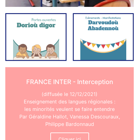
Cliquer
Cliquer
ici
ici
FRANCE INTER - Interception
(diffusée le 12/12/2021)
Enseignement des langues régionales :
les minorités veulent se faire entendre
Par Géraldine Hallot, Vanessa Descouraux,
Philippe Bardonnaud
Cliquer ici